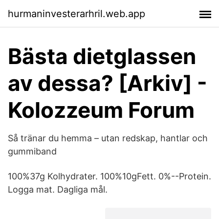
hurmaninvesterarhril.web.app
Bästa dietglassen
av dessa? [Arkiv] -
Kolozzeum Forum
Så tränar du hemma – utan redskap, hantlar och
gummiband
100%37g Kolhydrater. 100%10gFett. 0%--Protein.
Logga mat. Dagliga mål.