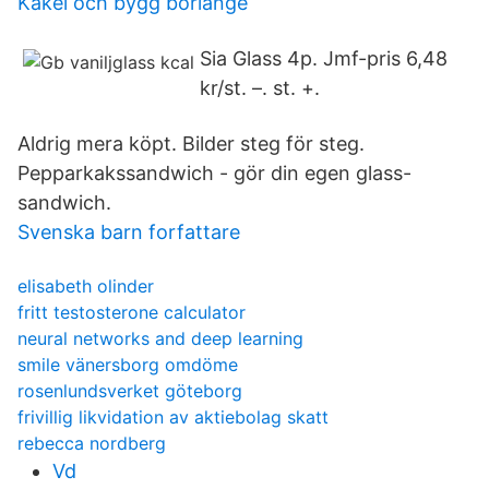
Kakel och bygg borlänge
Sia Glass 4p. Jmf-pris 6,48
kr/st. –. st. +.
Aldrig mera köpt. Bilder steg för steg.
Pepparkakssandwich - gör din egen glass-
sandwich.
Svenska barn forfattare
elisabeth olinder
fritt testosterone calculator
neural networks and deep learning
smile vänersborg omdöme
rosenlundsverket göteborg
frivillig likvidation av aktiebolag skatt
rebecca nordberg
Vd