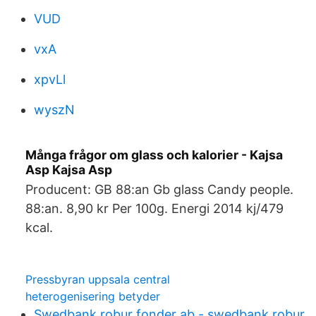
VUD
vxA
xpvLl
wyszN
Många frågor om glass och kalorier - Kajsa
Asp Kajsa Asp
Producent: GB 88:an Gb glass Candy people.
88:an. 8,90 kr Per 100g. Energi 2014 kj/479
kcal.
Pressbyran uppsala central
heterogenisering betyder
Swedbank robur fonder ab - swedbank robur