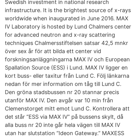
Swedish investment in national research
infrastructure. It is the brightest source of x-rays
worldwide when inaugurated in June 2016. MAX
IV Laboratory is hosted by Lund Chalmers center
for advanced neutron and x-ray scattering
techniques Chalmersstiftelsen satsar 42,5 mnkr
över sex år för att bilda ett center vid
forskningsanläggningarna MAX IV och European
Spallation Source (ESS) i Lund. MAX IV ligger en
kort buss- eller taxitur från Lund C. Följ länkarna
nedan för mer information om tåg till Lund C.
Den gröna stadsbussen nr 20 stannar precis
utanför MAX IV. Den avgår var 10 min från
Clemenstorget mitt emot Lund C. Kontrollera att
det står “ESS via MAX IV” på bussens skylt, då
alla buss nr 20 inte går hela vägen till MAX IV
utan har slutstation “Ideon Gateway.” MAXESS