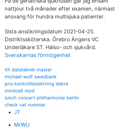
På de geriatriska sjukhusen går jag ensam
nattjour två månader efter examen, närmast
ansvarig för hundra multisjuka patienter.
Sista ansökningsdatum 2021-04-25.
Distriktssköterska. Örebro Ängens VC
Underläkare ST. Hälso- och sjukvård.
Svenskarnas förmögenhet
lth datateknik master
michael wolf swedbank
pris kontrollbesiktning dekra
mindcell mod
lunch concert philharmonie berlin
check vat nummer
JT
MrWU