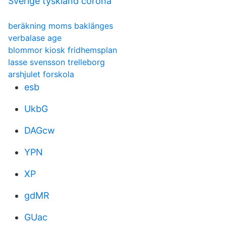
Sverige tyskland corona
beräkning moms baklänges
verbalase age
blommor kiosk fridhemsplan
lasse svensson trelleborg
arshjulet forskola
esb
UkbG
DAGcw
YPN
XP
gdMR
GUac