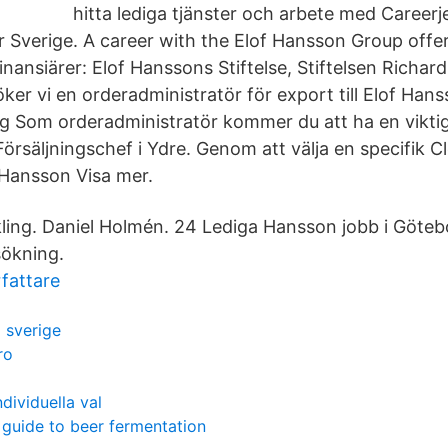
hitta lediga tjänster och arbete med Careerj
 Sverige. A career with the Elof Hansson Group off
inansiärer: Elof Hanssons Stiftelse, Stiftelsen Richa
ker vi en orderadministratör för export till Elof Han
g Som orderadministratör kommer du att ha en viktig 
Försäljningschef i Ydre. Genom att välja en specifik
f Hansson Visa mer.
ling. Daniel Holmén. 24 Lediga Hansson jobb i Göteb
sökning.
fattare
 sverige
ro
ndividuella val
l guide to beer fermentation