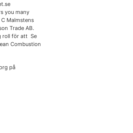
et.se
ers you many
rd C Malmstens
sson Trade AB.
roll för att Se
 Clean Combustion
org på