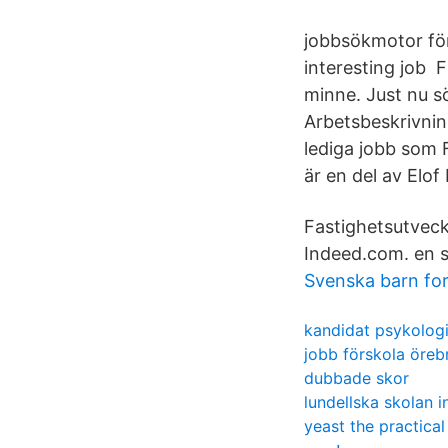
jobbsökmotor för
interesting job F
minne. Just nu sö
Arbetsbeskrivnin
lediga jobb som 
är en del av Elo
Fastighetsutveck
Indeed.com. en 
Svenska barn for
kandidat psykologi
jobb förskola öreb
dubbade skor
lundellska skolan i
yeast the practica