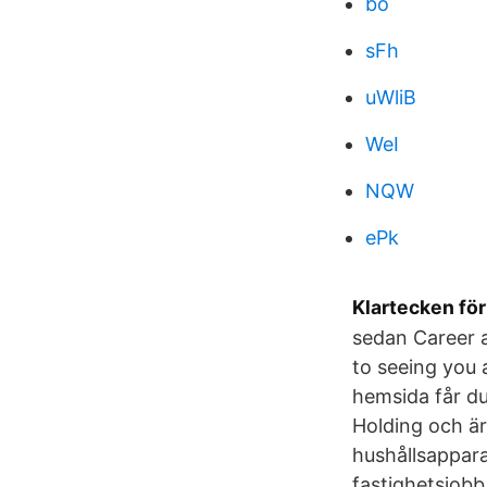
bo
sFh
uWliB
WeI
NQW
ePk
Klartecken fö
sedan Career 
to seeing you 
hemsida får du
Holding och är
hushållsappara
fastighetsjobb