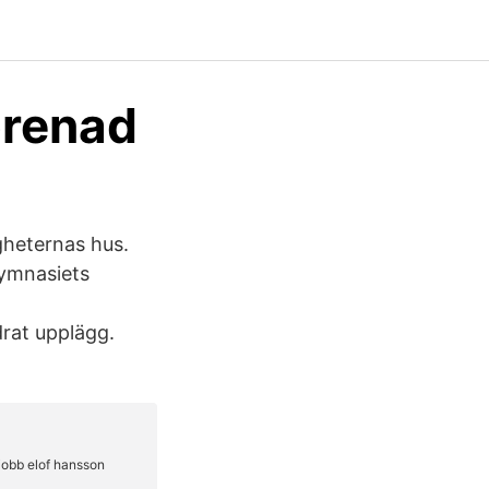
prenad
gheternas hus.
 Gymnasiets
drat upplägg.