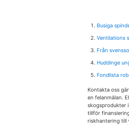
Busiga spind
Ventilations s
Från svensson 
Huddinge un
Fondlista rob
Kontakta oss gärn
en felanmälan. E
skogsprodukter 
tillför finansie
riskhantering til