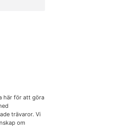
a här för att göra
 med
de trävaror. Vi
kunskap om