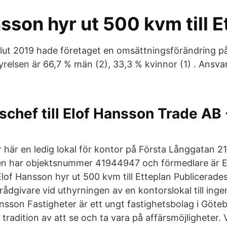
sson hyr ut 500 kvm till E
lut 2019 hade företaget en omsättningsförändring p
yrelsen är 66,7 % män (2), 33,3 % kvinnor (1) . Ansvar
chef till Elof Hansson Trade AB
r här en ledig lokal för kontor på Första Långgatan 2
en har objektsnummer 41944947 och förmedlare är 
Elof Hansson hyr ut 500 kvm till Etteplan Publicerad
t rådgivare vid uthyrningen av en kontorslokal till ing
ansson Fastigheter är ett ungt fastighetsbolag i Göt
 tradition av att se och ta vara på affärsmöjligheter. V