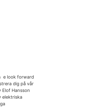
n e look forward
trera dig på vår
av Elof Hansson
 elektriska
iga