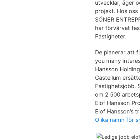
utvecklar, äger o
projekt. Hos oss
SÖNER ENTREPRE
har förvärvat fa
Fastigheter.
De planerar att f
you many interest
Hansson Holding 
Castellum ersätt
Fastighetsjobb. 
om 2 500 arbetsp
Elof Hansson Pro
Elof Hansson’s tr
Olika namn för s