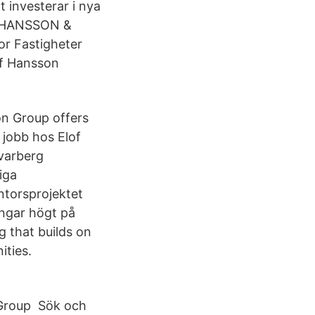
t investerar i nya
på HANSSON &
 Fastigheter
of Hansson
son Group offers
 jobb hos Elof
varberg
iga
ntorsprojektet
ingar högt på
 that builds on
ities.
 Group Sök och