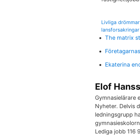
Livliga drömmar
lansforsakringar
The matrix s
Företagarnas
Ekaterina en
Elof Hanss
Gymnasielärare e
Nyheter. Delvis d
ledningsgrupp ha
gymnasieskolorna
Lediga jobb 116 