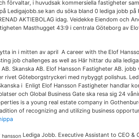
ch förvaltar, i huvudsak kommersiella fastigheter sam
 på Ledigajobb.se kan du söka bland 0 lediga jobb 
NAD AKTIEBOLAG idag. Veidekke Eiendom och Anor
stigheten Masthugget 43:9 i centrala Göteborg av El
lytta in i mitten av april A career with the Elof Hans
ing job challenges as well as Här hittar du alla lediga
AB. Skanska AB. Elof Hansson Fastigheter AB. jobb 
er rivet Göteborgstryckeri med nybyggt polishus. Led
Skanska i Enligt Elof Hansson Fastigheter handlar ko
latser och Global Business Gate ska resa sig 24 vån
perties is a young real estate company in Gothenburg
adition of recognizing and utilizing business opportun
nippa
Lediga Jobb. Executive Assistant to CEO &