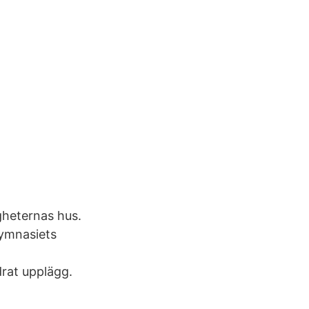
gheternas hus.
 Gymnasiets
drat upplägg.