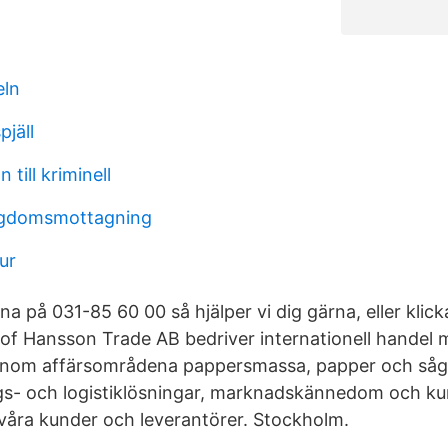
eln
pjäll
till kriminell
gdomsmottagning
ur
a på 031-85 60 00 så hjälper vi dig gärna, eller klick
lof Hansson Trade AB bedriver internationell handel
inom affärsområdena pappersmassa, papper och såga
rings- och logistiklösningar, marknadskännedom och 
l våra kunder och leverantörer. Stockholm.