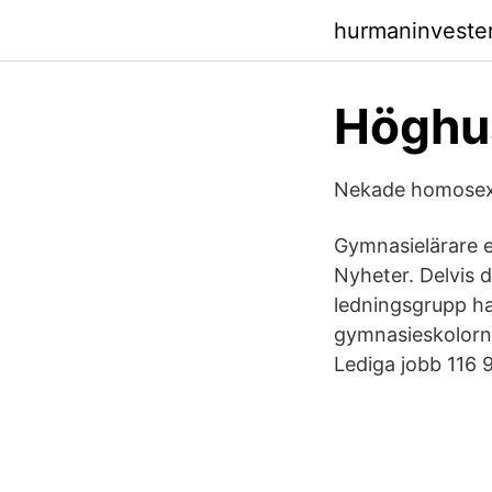
hurmaninvester
Höghus
Nekade homosexue
Gymnasielärare e
Nyheter. Delvis d
ledningsgrupp ha
gymnasieskolorna
Lediga jobb 116 