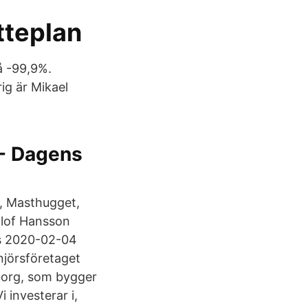
tteplan
å -99,9%.
ig är Mikael
 - Dagens
1, Masthugget,
Elof Hansson
es 2020-02-04
enjörsföretaget
eborg, som bygger
i investerar i,