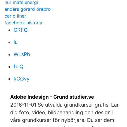
hur mats energi
anders gorard örebro
car o liner
facebook historia
GRFQ
lu
WLsPb
fuiQ
kCGvy
Adobe Indesign - Grund studier.se
2016-11-01 Se utvalda grundkurser gratis. Lär
dig foto, video, bildbehandling och design i
våra grundkurser för nybörjare. Du ser dem