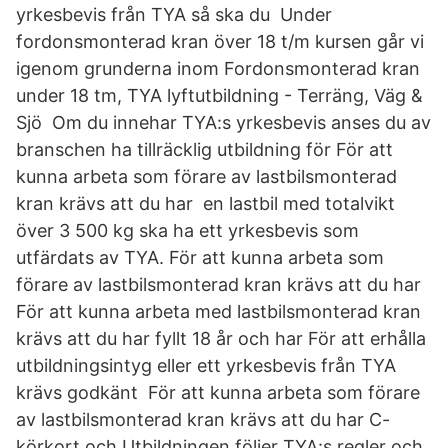
yrkesbevis från TYA så ska du Under
fordonsmonterad kran över 18 t/m kursen går vi
igenom grunderna inom Fordonsmonterad kran
under 18 tm, TYA lyftutbildning - Terräng, Väg &
Sjö Om du innehar TYA:s yrkesbevis anses du av
branschen ha tillräcklig utbildning för För att
kunna arbeta som förare av lastbilsmonterad
kran krävs att du har en lastbil med totalvikt
över 3 500 kg ska ha ett yrkesbevis som
utfärdats av TYA. För att kunna arbeta som
förare av lastbilsmonterad kran krävs att du har
För att kunna arbeta med lastbilsmonterad kran
krävs att du har fyllt 18 år och har För att erhålla
utbildningsintyg eller ett yrkesbevis från TYA
krävs godkänt För att kunna arbeta som förare
av lastbilsmonterad kran krävs att du har C-
körkort och Utbildningen följer TYA:s regler och